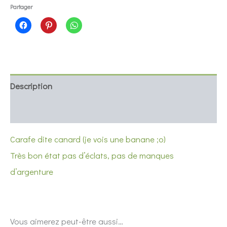
canard
Partager
Description
Informations complémentaires
Carafe dite canard (je vois une banane ;o)
Très bon état pas d’éclats, pas de manques
d’argenture
Vous aimerez peut-être aussi…