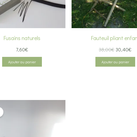
Fusains naturels
Fauteuil pliant enfa
Le
Le
7,60
€
38,00
€
30,40
€
prix
pri
initial
ac
Ajouter au panier
Ajouter au panier
était :
est
38,00€.
30