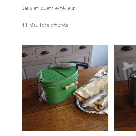
Jeux et jouets extérieur
Trié
14 résultats affichés
du
plus
récent
au
plus
ancien