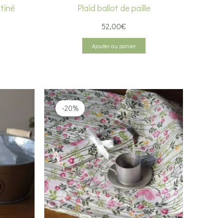
tiné
Plaid ballot de paille
52,00
€
Ajouter au panier
-20%