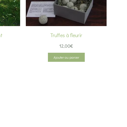
nt
Truffes à fleurir
12,00
€
x
tuel
Ajouter au panier
 :
,40€.