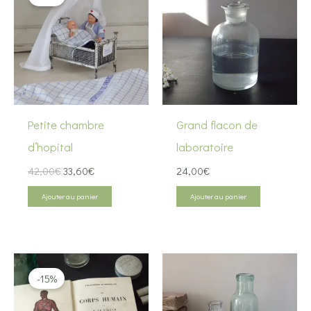
ancien
Petite chambre
Grand flacon de
d’hopital
laboratoire
Le
Le
42,00
€
33,60
€
24,00
€
prix
prix
initial
actuel
Ajouter au panier
Ajouter au panier
était :
est :
42,00€.
33,60€.
-15%