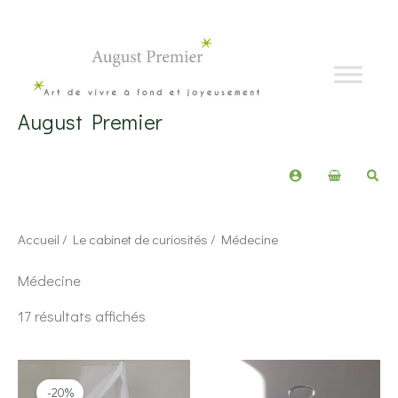
Aller
au
contenu
August Premier
Rech
Accueil
/
Le cabinet de curiosités
/ Médecine
Médecine
Trié
17 résultats affichés
du
plus
récent
au
plus
-20%