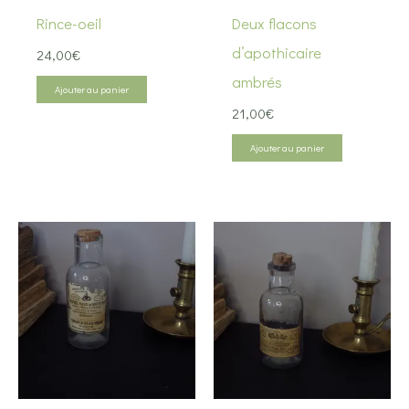
Rince-oeil
Deux flacons
d’apothicaire
24,00
€
ambrés
Ajouter au panier
21,00
€
Ajouter au panier