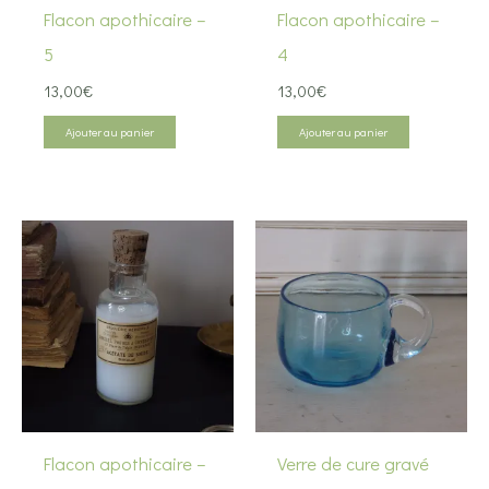
Flacon apothicaire –
Flacon apothicaire –
5
4
13,00
€
13,00
€
Ajouter au panier
Ajouter au panier
Flacon apothicaire –
Verre de cure gravé