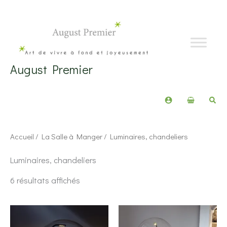
Aller
au
contenu
August Premier
Rech
Accueil
/
La Salle à Manger
/ Luminaires, chandeliers
Luminaires, chandeliers
Trié
6 résultats affichés
du
plus
récent
au
plus