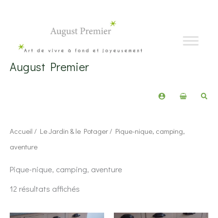
Aller
au
contenu
August Premier
Rech
Accueil
/
Le Jardin & le Potager
/ Pique-nique, camping,
aventure
Pique-nique, camping, aventure
Trié
12 résultats affichés
du
plus
récent