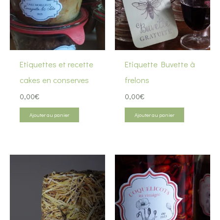
Etiquettes et recette
Etiquette Buvette à
cakes en conserves
frelons
0,00
€
0,00
€
Ajouter au panier
Ajouter au panier