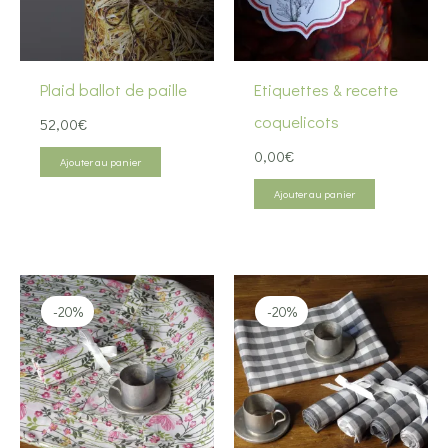
Plaid ballot de paille
Etiquettes & recette
coquelicots
52,00
€
0,00
€
Ajouter au panier
Ajouter au panier
-20%
-20%