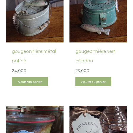
gougeonnière métal
gougeonnière vert
patiné
céladon
24,00
€
23,00
€
Ajouter au panier
Ajouter au panier