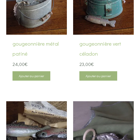
gougeonnière métal
gougeonnière vert
patiné
céladon
24,00
€
23,00
€
Ajouter au panier
Ajouter au panier