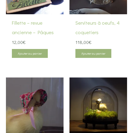
Fillette – revue
Serviteurs à oeufs, 4
ancienne – Pâques
coquetiers
12,00
€
118,00
€
Ajouter au panier
Ajouter au panier