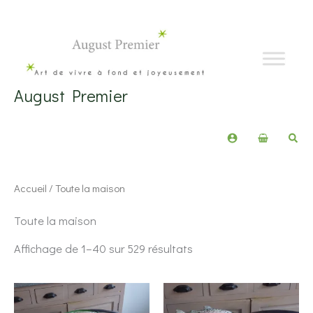
Aller
au
contenu
August Premier
Rech
Accueil
/ Toute la maison
Toute la maison
Trié
Affichage de 1–40 sur 529 résultats
du
plus
récent
au
plus