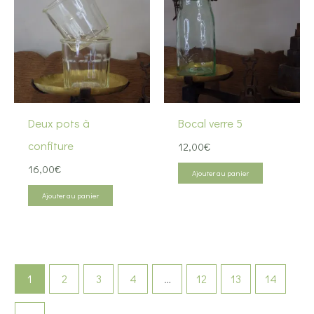
Deux pots à
Bocal verre 5
confiture
12,00
€
16,00
€
Ajouter au panier
Ajouter au panier
1
2
3
4
…
12
13
14