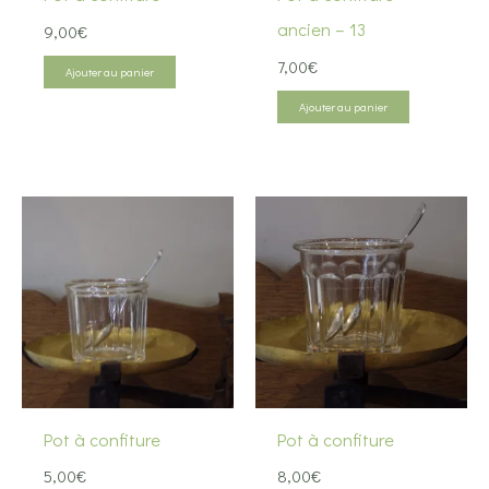
ancien – 13
9,00
€
7,00
€
Ajouter au panier
Ajouter au panier
Pot à confiture
Pot à confiture
5,00
€
8,00
€