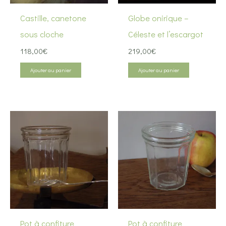
Castille, canetone
Globe onirique –
sous cloche
Céleste et l’escargot
118,00
€
219,00
€
Ajouter au panier
Ajouter au panier
Pot à confiture
Pot à confiture