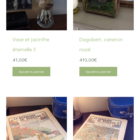
Vase et jacinthe
Dagobert, caneton
éternelle 3
royal
41,00
€
410,00
€
Ajouter au panier
Ajouter au panier