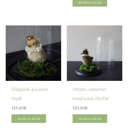
Ajouter au panier
Grégoire, poussin
Urbain, caneton
royal
royal sous cloche
121,00
€
121,00
€
Ajouter au panier
Ajouter au panier