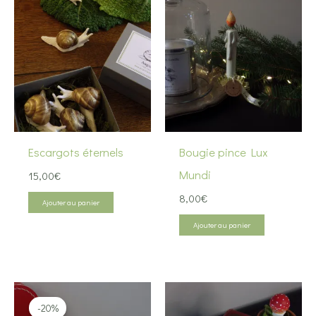
Escargots éternels
Bougie pince Lux
Mundi
15,00
€
8,00
€
Ajouter au panier
Ajouter au panier
-20%