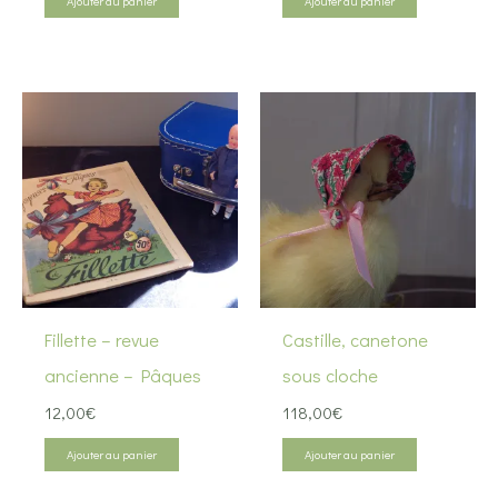
Ajouter au panier
Ajouter au panier
Fillette – revue
Castille, canetone
ancienne – Pâques
sous cloche
12,00
€
118,00
€
Ajouter au panier
Ajouter au panier