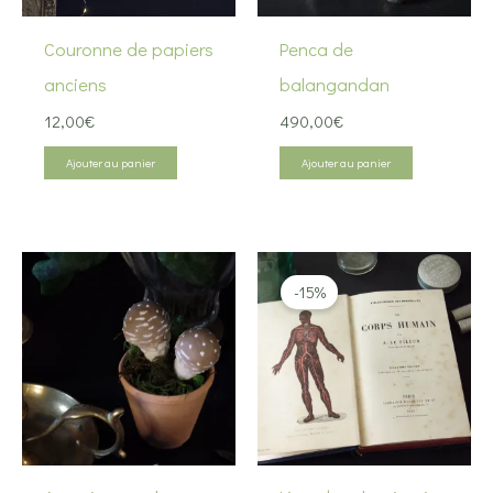
Couronne de papiers
Penca de
anciens
balangandan
12,00
€
490,00
€
Ajouter au panier
Ajouter au panier
-15%