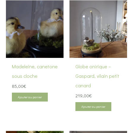
Madeleine, canetone
Globe onirique –
sous cloche
Gaspard, vilain petit
canard
85,00
€
219,00
€
Ajouter au panier
Ajouter au panier