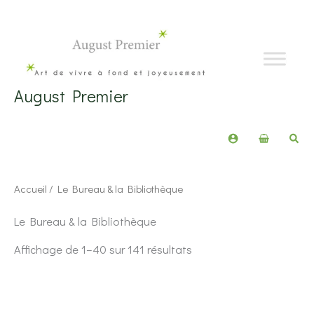
Aller
au
contenu
August Premier
Rech
Accueil
/ Le Bureau & la Bibliothèque
Le Bureau & la Bibliothèque
Trié
Affichage de 1–40 sur 141 résultats
du
plus
récent
au
plus