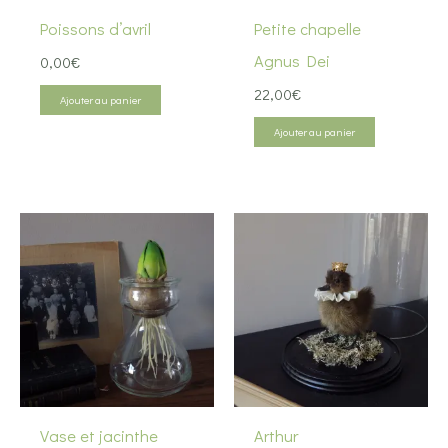
Poissons d’avril
Petite chapelle
Agnus Dei
0,00
€
22,00
€
Ajouter au panier
Ajouter au panier
Vase et jacinthe
Arthur