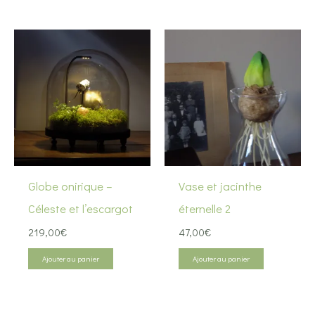
Globe onirique –
Vase et jacinthe
Céleste et l’escargot
éternelle 2
219,00
€
47,00
€
Ajouter au panier
Ajouter au panier