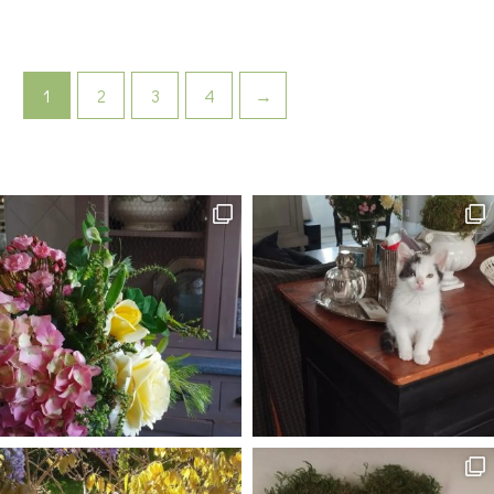
1
2
3
4
→