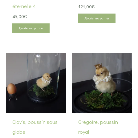
éternelle 4
121,00
€
45,00
€
Ajouter au panier
Ajouter au panier
Clovis, poussin sous
Grégoire, poussin
globe
royal