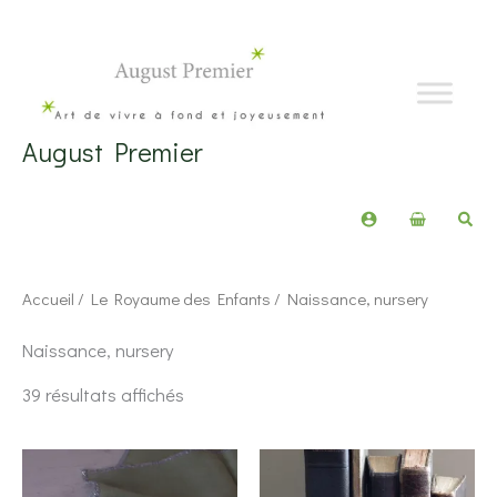
Aller
au
contenu
August Premier
Rech
Accueil
/
Le Royaume des Enfants
/ Naissance, nursery
Naissance, nursery
Trié
39 résultats affichés
du
plus
récent
au
plus