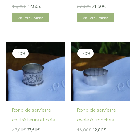
Le
Le
Le
Le
16,00
€
12,80
€
27,00
€
21,60
€
prix
prix
prix
prix
initial
actuel
initial
actuel
Ajouter au panier
Ajouter au panier
était :
est :
était :
est :
16,00€.
12,80€.
27,00€.
21,60€.
-20%
-20%
Rond de serviette
Rond de serviette
chiffré fleurs et blés
ovale à tranches
Le
Le
Le
Le
47,00
€
37,60
€
16,00
€
12,80
€
prix
prix
prix
prix