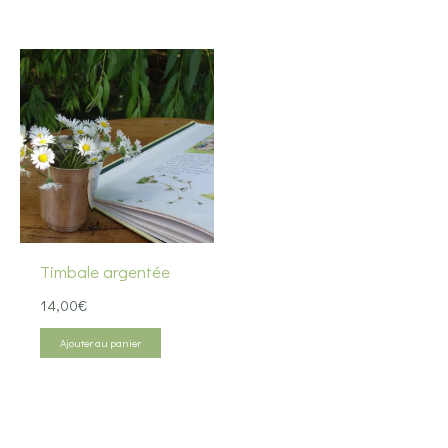
56,00€.
44,80€.
28,00€.
22,40€.
Timbale argentée
14,00
€
Ajouter au panier