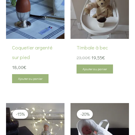
Coquetier argenté
Timbale à bec
sur pied
Le
Le
23,00
€
19,55
€
prix
prix
18,00
€
initial
actuel
Ajouter au panier
était :
est :
Ajouter au panier
23,00€.
19,55€.
-15%
-20%