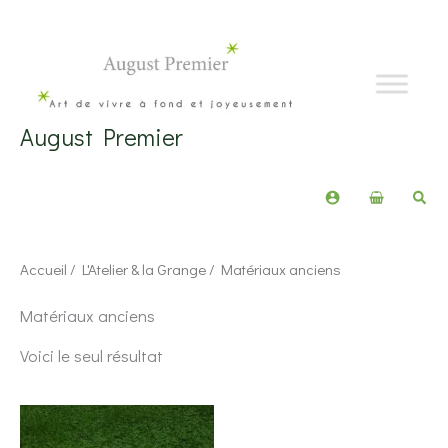
Aller
au
contenu
August Premier
Rech
Accueil
/
L'Atelier & la Grange
/ Matériaux anciens
Matériaux anciens
Voici le seul résultat