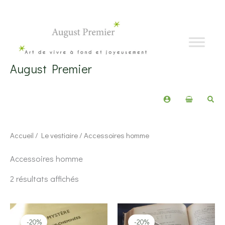
Aller
au
contenu
August Premier
Rech
Accueil
/
Le vestiaire
/ Accessoires homme
Accessoires homme
Trié
2 résultats affichés
du
plus
récent
au
plus
-20%
-20%