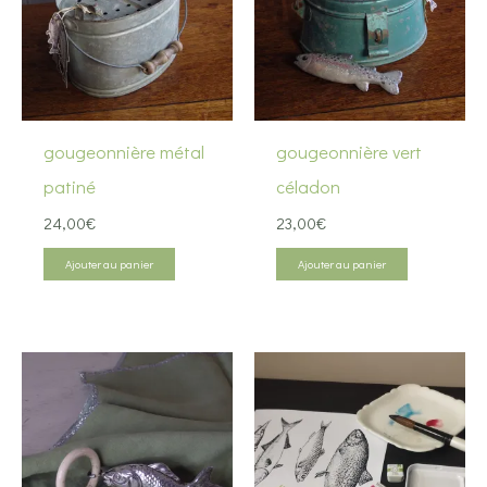
gougeonnière métal
gougeonnière vert
patiné
céladon
24,00
€
23,00
€
Ajouter au panier
Ajouter au panier