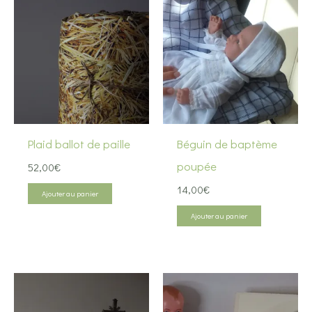
Plaid ballot de paille
Béguin de baptème
poupée
52,00
€
14,00
€
Ajouter au panier
Ajouter au panier