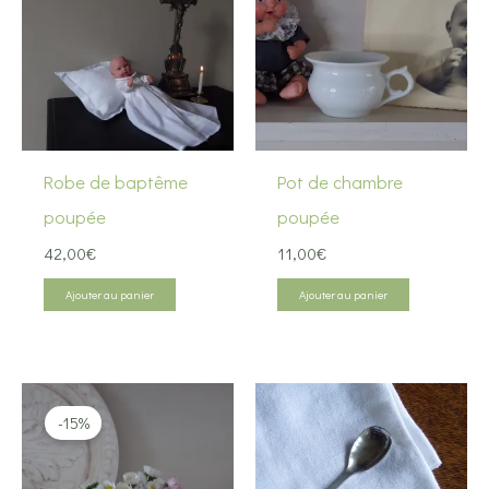
Robe de baptême
Pot de chambre
poupée
poupée
42,00
€
11,00
€
Ajouter au panier
Ajouter au panier
-15%