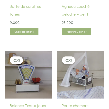
Botte de carottes
Agneau couché
fanes
peluche – petit
9,00
€
23,00
€
Ce
Choix des options
Ajouter au panier
produit
a
plusieurs
-20%
-20%
variations.
Les
options
peuvent
être
choisies
Balance Testut jouet
Petite chambre
sur