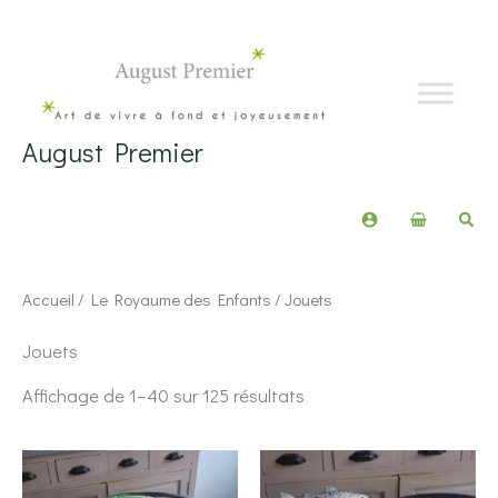
Aller
au
contenu
August Premier
Rech
Accueil
/
Le Royaume des Enfants
/ Jouets
Jouets
Trié
Affichage de 1–40 sur 125 résultats
du
plus
récent
au
plus