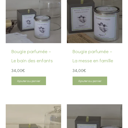
ancien
Bougie parfumée –
Bougie parfumée –
Le bain des enfants
La messe en famille
34,00
€
34,00
€
Ajouter au panier
Ajouter au panier