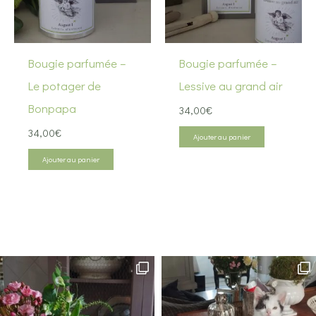
Bougie parfumée –
Bougie parfumée –
Le potager de
Lessive au grand air
Bonpapa
34,00
€
34,00
€
Ajouter au panier
Ajouter au panier