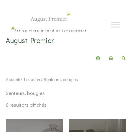
Aller
au
contenu
August Premier
Rech
Accueil
/
Le salon
/ Senteurs, bougies
Senteurs, bougies
Trié
8 résultats affichés
du
plus
récent
au
plus