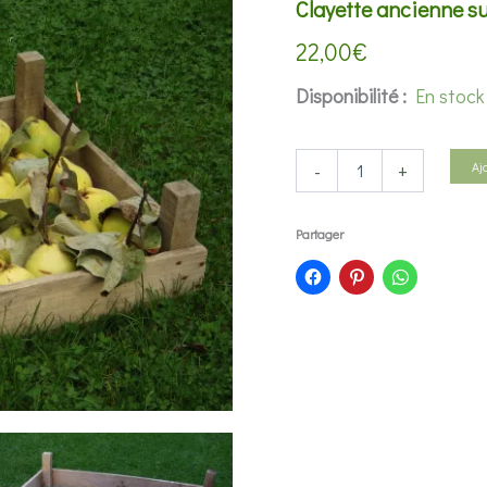
Clayette ancienne s
22,00
€
Disponibilité :
En stock
quantité
-
+
Aj
de
Clayette
ancienne
Partager
superposable