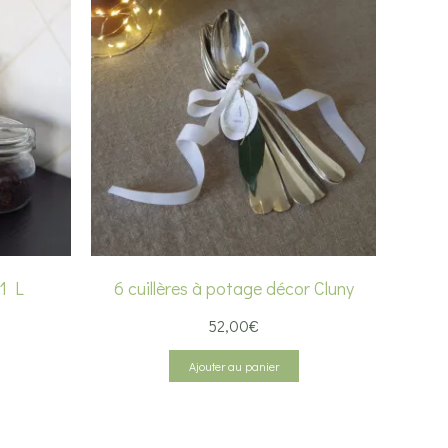
 1 L
6 cuillères à potage décor Cluny
52,00
€
x
uel
Ajouter au panier
 :
0€.