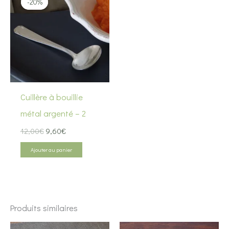
-20%
-20%
Cuillère à bouillie
métal argenté – 2
Le
Le
12,00
€
9,60
€
prix
prix
initial
actuel
Ajouter au panier
était :
est :
12,00€.
9,60€.
Produits similaires