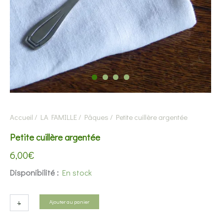
Accueil
/
LA FAMILLE
/
Pâques
/ Petite cuillère argentée
Petite cuillère argentée
6,00
€
Disponibilité :
En stock
quantité
+
-
Ajouter au panier
de
Petite