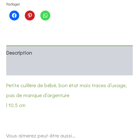
cuillère
Partager
argentée
Description
Informations complémentaires
Petite cuillère de bébé, bon état mais traces d’usage,
pas de manque d’argenture
l 10,5 cm
Vous aimerez peut-être aussi…