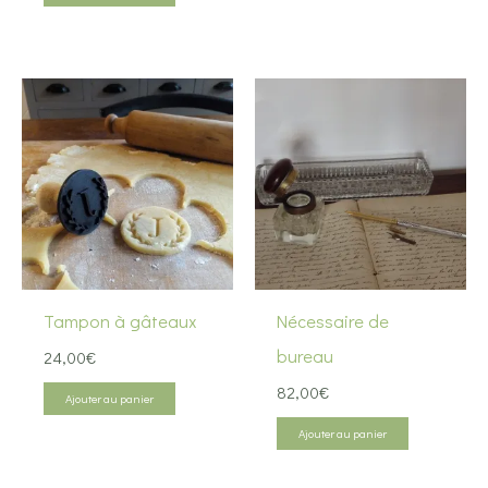
était :
est :
48,00€.
38,40€.
Tampon à gâteaux
Nécessaire de
bureau
24,00
€
82,00
€
Ajouter au panier
Ajouter au panier