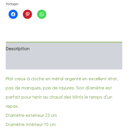
à
Partager
cloche
métal
argenté
Description
Informations complémentaires
Plat creux à cloche en métal argenté en excellent état,
pas de manques, pas de rayures. Son diamètre est
parfait pour tenir au chaud des blinis le temps d’un
repas.
Diamètre extérieur 23 cm
Diamètre intérieur 15 cm