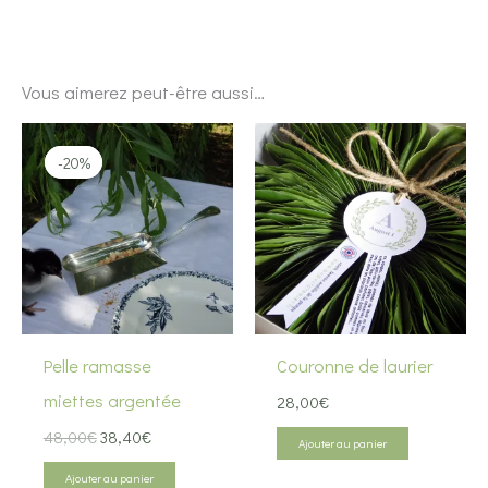
Vous aimerez peut-être aussi…
-20%
-20%
Pelle ramasse
Couronne de laurier
miettes argentée
28,00
€
Le
Le
48,00
€
38,40
€
Ajouter au panier
prix
prix
initial
actuel
Ajouter au panier