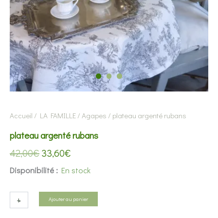
Accueil
/
LA FAMILLE
/
Agapes
/ plateau argenté rubans
plateau argenté rubans
Le
Le
42,00
€
33,60
€
prix
prix
Disponibilité :
En stock
initial
actuel
quantité
était :
est :
+
-
Ajouter au panier
de
42,00€.
33,60€.
plateau