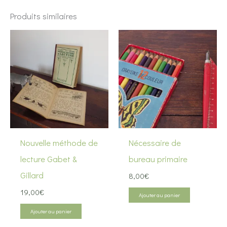
Produits similaires
Nouvelle méthode de
Nécessaire de
lecture Gabet &
bureau primaire
Gillard
8,00
€
19,00
€
Ajouter au panier
Ajouter au panier