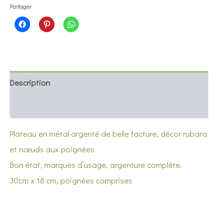
argenté
Partager
rubans
Description
Informations complémentaires
Plateau en métal argenté de belle facture, décor rubans
et nœuds aux poignées
Bon état, marques d’usage, argenture complète.
30cm x 18 cm, poignées comprises