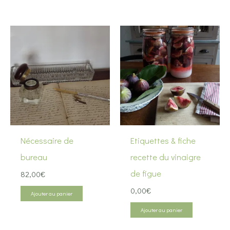
Nécessaire de
Etiquettes & fiche
bureau
recette du vinaigre
de figue
82,00
€
0,00
€
Ajouter au panier
Ajouter au panier